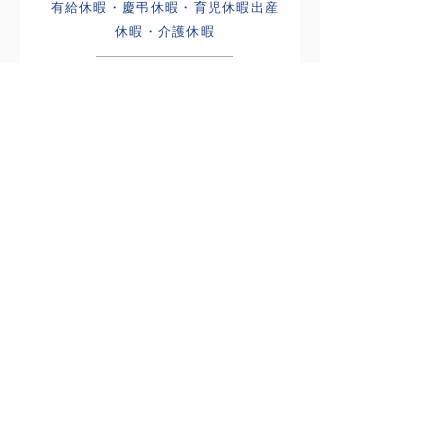
有給休暇・慶弔休暇・育児休暇出産
休暇・介護休暇
就業規則に基づく
表彰制度
新年祝賀会※において、優秀な成績を残
したドライバーを表彰する制度です。
※「会社と家庭が向上するように」との願い
を込めた日立自動車交通グループの伝統行
事。